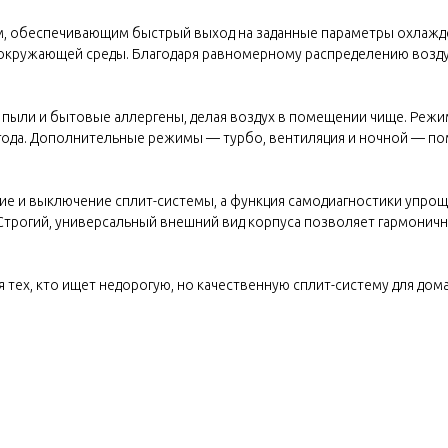
 обеспечивающим быстрый выход на заданные параметры охлажде
окружающей среды. Благодаря равномерному распределению возду
 пыли и бытовые аллергены, делая воздух в помещении чище. Ре
 года. Дополнительные режимы — турбо, вентиляция и ночной — по
е и выключение сплит-системы, а функция самодиагностики упрощ
 Строгий, универсальный внешний вид корпуса позволяет гармони
тех, кто ищет недорогую, но качественную сплит-систему для дома