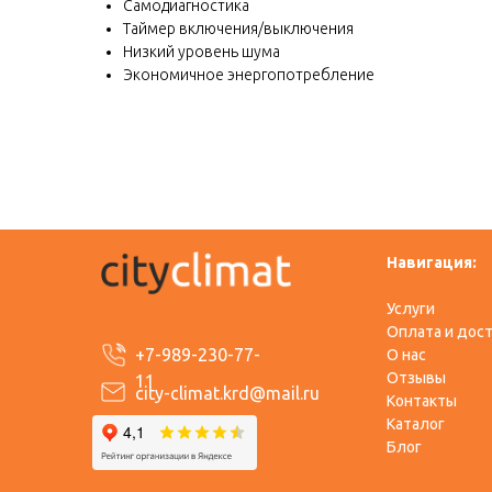
Самодиагностика
Таймер включения/выключения
Низкий уровень шума
Экономичное энергопотребление
Навигация:
Услуги
Оплата и дос
+7-989-230-77-
О нас
Отзывы
11
city-climat.krd@mail.ru
Контакты
Каталог
​Блог