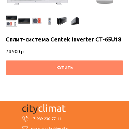
Сплит-система Centek Inverter CT-65U18
74 900
р.
КУПИТЬ
+7-989-230-77-11
city-climat.krd@mail.ru