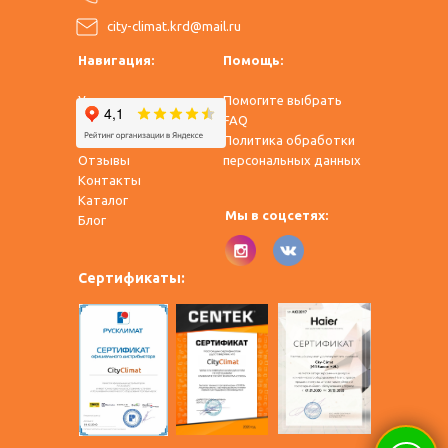
city-climat.krd@mail.ru
Навигация:
Помощь:
Услуги
Помогите выбрать
Оплата и доставка
FAQ
О нас
Политика обработки
Отзывы
персональных данных
Контакты
Каталог
Мы в соцсетях:
​Блог
Сертификаты: