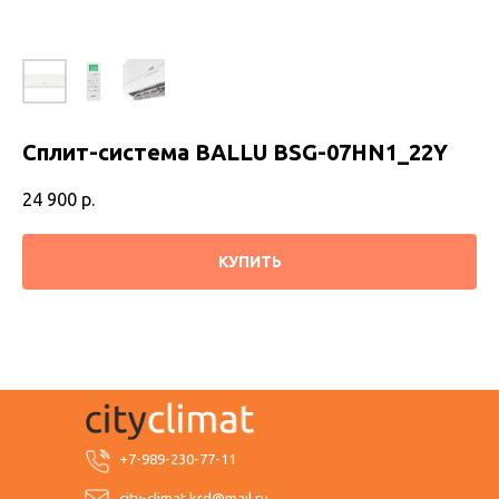
Сплит-система BALLU BSG-07HN1_22Y
24 900
р.
КУПИТЬ
+7-989-230-77-11
city-climat.krd@mail.ru