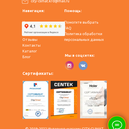
city-climat.krd@mail.ru
Навигация:
Помощь:
Услуги
Помогите выбрать
Оплата и доставка
FAQ
О нас
Политика обработки
Отзывы
персональных данных
Контакты
Каталог
Мы в соцсетях:
​Блог
Сертификаты:
© 2019-2022 Интернет-магазин CITY-CLIMAT