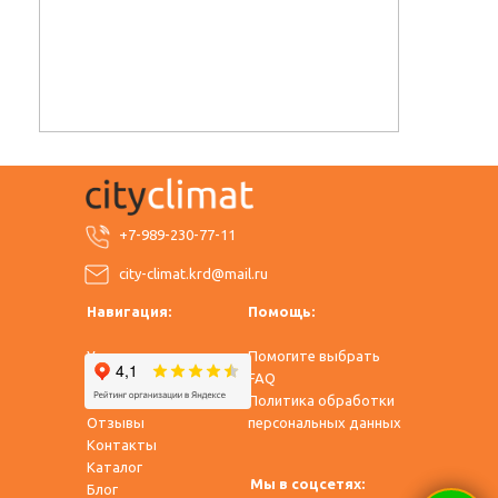
+7-989-230-77-11
city-climat.krd@mail.ru
Навигация:
Помощь:
Услуги
Помогите выбрать
Оплата и доставка
FAQ
О нас
Политика обработки
Отзывы
персональных данных
Контакты
Каталог
Мы в соцсетях:
​Блог