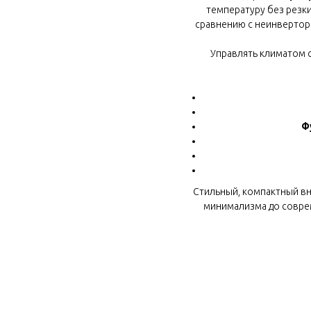
температуру без резк
сравнению с неинвертор
Управлять климатом 
Ф
Стильный, компактный вн
минимализма до соврем