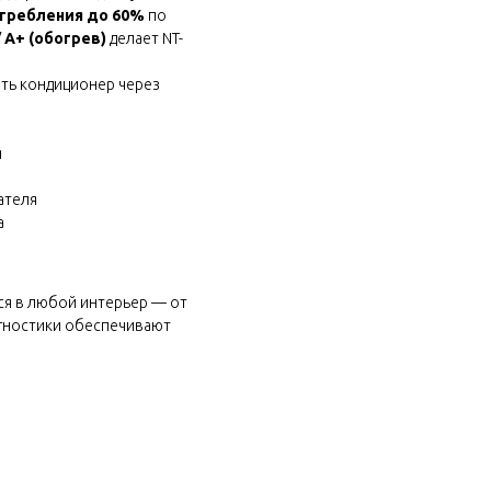
требления до 60%
по
 A+ (обогрев)
делает NT-
ть кондиционер через
я
ателя
а
ся в любой интерьер — от
агностики обеспечивают