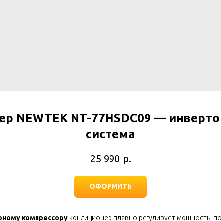
ер NEWTEK NT-77HSDC09 — инвертор
система
р.
25 990
ОФОРМИТЬ
рному компрессору
кондиционер плавно регулирует мощность, п