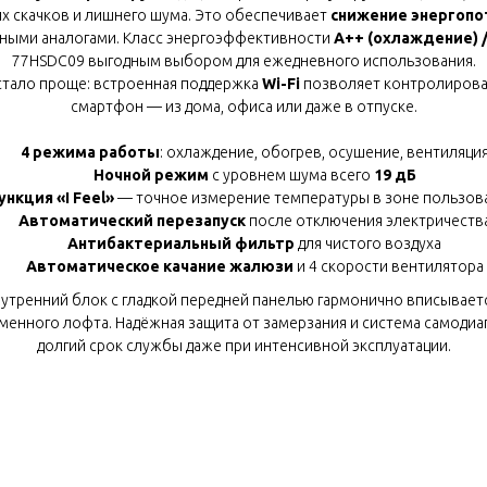
их скачков и лишнего шума. Это обеспечивает
снижение энергопо
ными аналогами. Класс энергоэффективности
A++ (охлаждение) /
77HSDC09 выгодным выбором для ежедневного использования.
стало проще: встроенная поддержка
Wi-Fi
позволяет контролирова
смартфон — из дома, офиса или даже в отпуске.
4 режима работы
: охлаждение, обогрев, осушение, вентиляци
Ночной режим
с уровнем шума всего
19 дБ
ункция «I Feel»
— точное измерение температуры в зоне пользов
Автоматический перезапуск
после отключения электричеств
Антибактериальный фильтр
для чистого воздуха
Автоматическое качание жалюзи
и 4 скорости вентилятора
утренний блок с гладкой передней панелью гармонично вписывает
енного лофта. Надёжная защита от замерзания и система самоди
долгий срок службы даже при интенсивной эксплуатации.